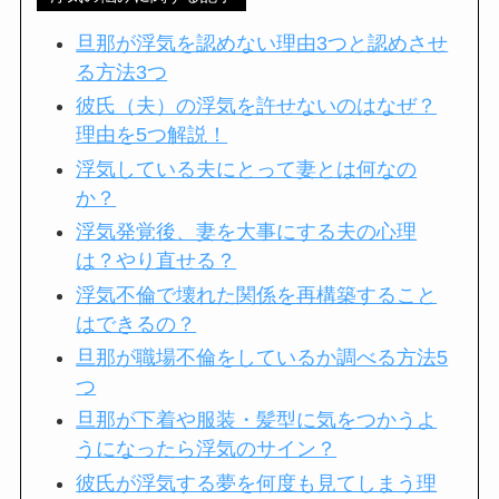
旦那が浮気を認めない理由3つと認めさせ
る方法3つ
彼氏（夫）の浮気を許せないのはなぜ？
理由を5つ解説！
浮気している夫にとって妻とは何なの
か？
浮気発覚後、妻を大事にする夫の心理
は？やり直せる？
浮気不倫で壊れた関係を再構築すること
はできるの？
旦那が職場不倫をしているか調べる方法5
つ
旦那が下着や服装・髪型に気をつかうよ
うになったら浮気のサイン？
彼氏が浮気する夢を何度も見てしまう理