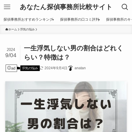
あなたん探偵事務所比較サイト
探偵事務所おすすめランキング
探偵事務所の口コミ評判
探偵事務所のキ
ホーム
浮気の悩み
一生浮気しない男の割合はどれく
2024
9/04
らい？特徴は？
ad
2024年9月4日
anatan
浮気の悩み