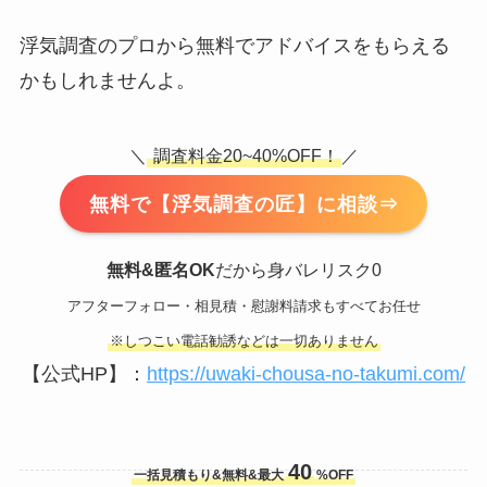
浮気調査のプロから無料でアドバイスをもらえる
かもしれませんよ。
＼
調査料金20~40%OFF！
／
無料で【浮気調査の匠】に相談⇒
無料&匿名OK
だから身バレリスク0
アフターフォロー・相見積・慰謝料請求もすべてお任せ
※しつこい電話勧誘などは一切ありません
【公式HP】：
https://uwaki-chousa-no-takumi.com/
40
一括見積もり&無料&最大
%OFF