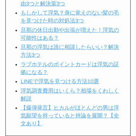
由3つと解決策3つ
もしかして浮気？身に覚えのない髪の毛
を見つけた時の対処法3つ
旦那の休日出勤や出張が増えた！浮気の
可能性はある？
旦那の浮気は誰に相談したらいい？解決
方法3つ
ラブホテルのポイントカードは浮気の証
拠になる？
LINEで浮気を見つける方法10選
浮気調査費用はいくら？相場をくわしく
解説
【爆弾発言】ヒカルがほとんどの男は浮
気願望を持っていると持論を展開？【全
文あり】