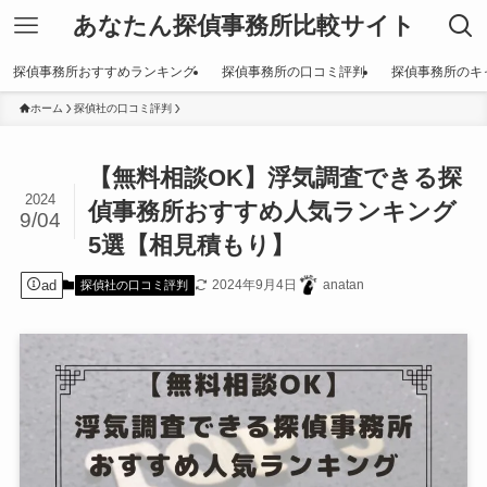
あなたん探偵事務所比較サイト
探偵事務所おすすめランキング
探偵事務所の口コミ評判
探偵事務所のキ
ホーム
探偵社の口コミ評判
【無料相談OK】浮気調査できる探
2024
偵事務所おすすめ人気ランキング
9/04
5選【相見積もり】
ad
2024年9月4日
anatan
探偵社の口コミ評判